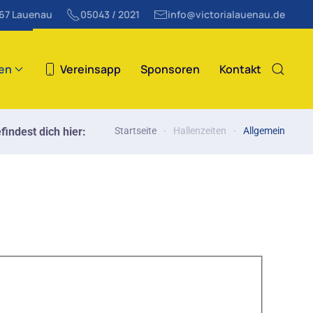
867 Lauenau
05043 / 2021
info@victorialauenau.de
ten
Vereinsapp
Sponsoren
Kontakt
findest dich hier:
Startseite
Hallenzeiten
Allgemein