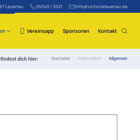
867 Lauenau
05043 / 2021
info@victorialauenau.de
ten
Vereinsapp
Sponsoren
Kontakt
findest dich hier:
Startseite
Hallenzeiten
Allgemein