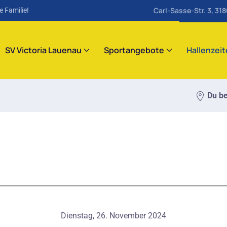
Carl-Sasse-Str. 3, 31
e Familie!
SV Victoria Lauenau
Sportangebote
Hallenzei
Du be
Dienstag, 26. November 2024