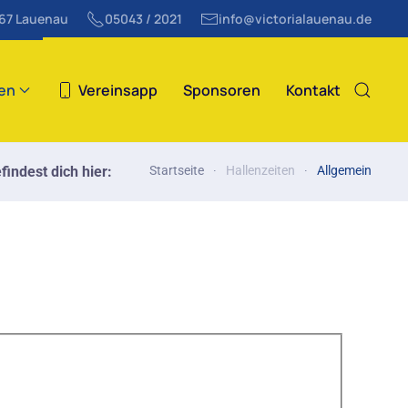
867 Lauenau
05043 / 2021
info@victorialauenau.de
ten
Vereinsapp
Sponsoren
Kontakt
findest dich hier:
Startseite
Hallenzeiten
Allgemein