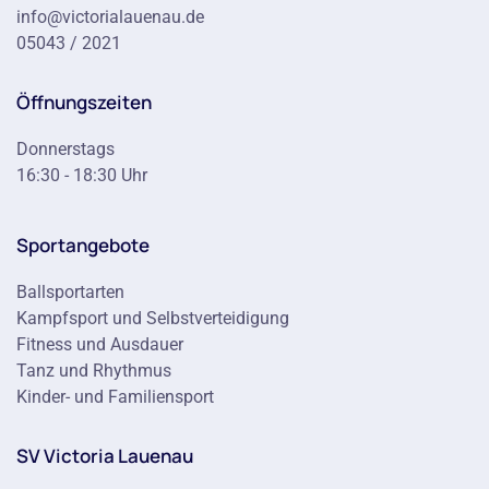
info@victorialauenau.de
05043 / 2021
Öffnungszeiten
Donnerstags
16:30 - 18:30 Uhr
Sportangebote
Ballsportarten
Kampfsport und Selbstverteidigung
Fitness und Ausdauer
Tanz und Rhythmus
Kinder- und Familiensport
SV Victoria Lauenau