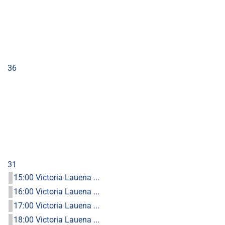
36
31
15:00 Victoria Lauena ...
16:00 Victoria Lauena ...
17:00 Victoria Lauena ...
18:00 Victoria Lauena ...