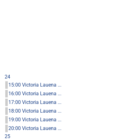
24
15:00 Victoria Lauena ...
16:00 Victoria Lauena ...
17:00 Victoria Lauena ...
18:00 Victoria Lauena ...
19:00 Victoria Lauena ...
20:00 Victoria Lauena ...
25