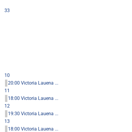
33
10
20:00 Victoria Lauena ...
11
18:00 Victoria Lauena ...
12
19:30 Victoria Lauena ...
13
18:00 Victoria Lauena ...