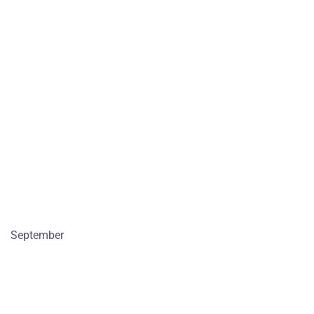
September