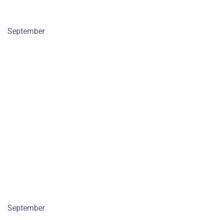
September
September