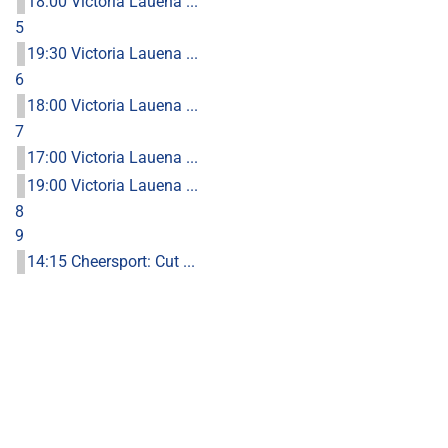
18:00 Victoria Lauena ...
5
19:30 Victoria Lauena ...
6
18:00 Victoria Lauena ...
7
17:00 Victoria Lauena ...
19:00 Victoria Lauena ...
8
9
14:15 Cheersport: Cut ...