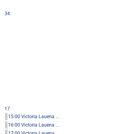
34
17
15:00 Victoria Lauena ...
16:00 Victoria Lauena ...
17:00 Victoria Lauena ...