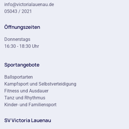
info@victorialauenau.de
05043 / 2021
Öffnungszeiten
Donnerstags
16:30 - 18:30 Uhr
Sportangebote
Ballsportarten
Kampfsport und Selbstverteidigung
Fitness und Ausdauer
Tanz und Rhythmus
Kinder- und Familiensport
SV Victoria Lauenau