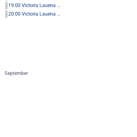
19:00 Victoria Lauena ...
20:00 Victoria Lauena ...
September