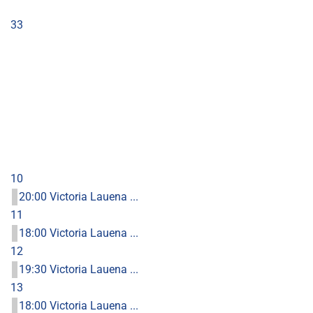
33
10
20:00 Victoria Lauena ...
11
18:00 Victoria Lauena ...
12
19:30 Victoria Lauena ...
13
18:00 Victoria Lauena ...