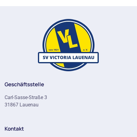
Geschäftsstelle
Carl-Sasse-Straße 3
31867 Lauenau
Kontakt