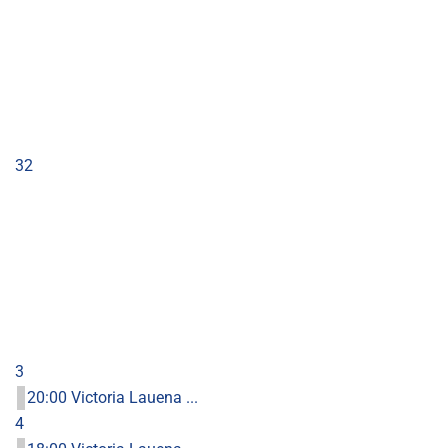
32
3
20:00 Victoria Lauena ...
4