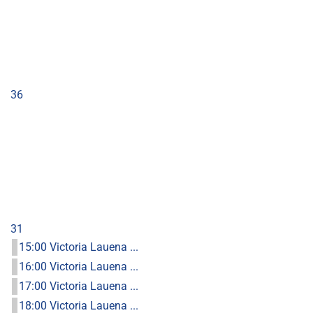
36
31
15:00 Victoria Lauena ...
16:00 Victoria Lauena ...
17:00 Victoria Lauena ...
18:00 Victoria Lauena ...