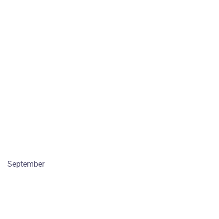
September